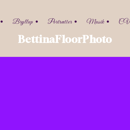
 •
Bryllup •
Portrætter •
Musik •
C
k
Facebook
Facebook
Facebook
BettinaFloorPhoto