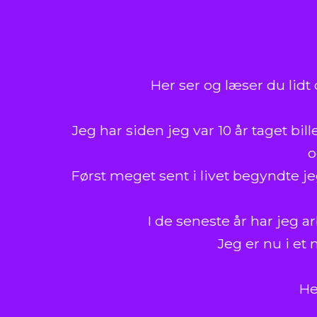
Her ser og læser du lidt
Jeg har siden jeg var 10 år taget bill
o
Først meget sent i livet begyndte j
I de seneste år har jeg a
Jeg er nu i et
He