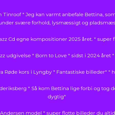
n Tinroof " Jeg kan varmt anbefale Bettina, som 
nder svære forhold, lysmæssigt og pladsmæss
azz Cd egne kompositioner 2025 året. " super f
 udgivelse " Born to Love " sidst i 2024 året " 
a Røde kors i Lyngby " Fantastiske billeder" " h
ederiksberg " Så kom Bettina lige forbi og tog d
dygtig"
Andersen model " super flotte billeder du altid