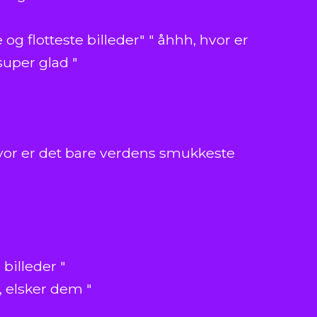
og flotteste billeder" " åhhh, hvor er
super glad "
 Hvor er det bare verdens smukkeste
billeder "
, elsker dem "